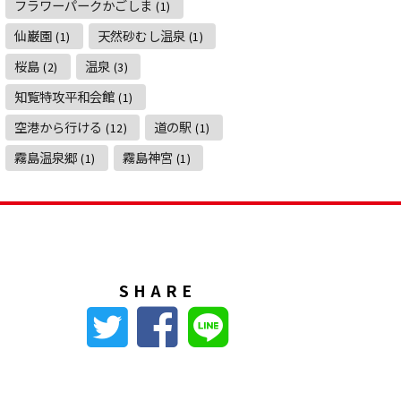
フラワーパークかごしま
(1)
仙巌園
天然砂むし温泉
(1)
(1)
桜島
温泉
(2)
(3)
知覧特攻平和会館
(1)
空港から行ける
道の駅
(12)
(1)
霧島温泉郷
霧島神宮
(1)
(1)
SHARE